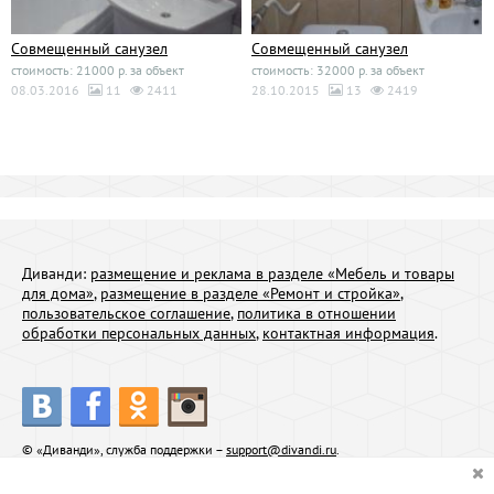
Совмещенный санузел
Совмещенный санузел
стоимость: 21000 р. за объект
стоимость: 32000 р. за объект
08.03.2016
11
2411
28.10.2015
13
2419
Диванди:
размещение и реклама в разделе «Мебель и товары
для дома»
,
размещение в разделе «Ремонт и стройка»
,
пользовательское соглашение
,
политика в отношении
обработки персональных данных
,
контактная информация
.
© «Диванди», служба поддержки –
support@divandi.ru
.