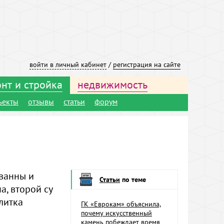
войти в личный кабинет
/
регистрация на сайте
нт и стройка
недвижимость
ъекты
отзывы
статьи
форум
 ванны и
Статьи
по теме
а, второй су
литка
ГК «Еврокам» объяснила,
почему искусственный
камень побеждает время