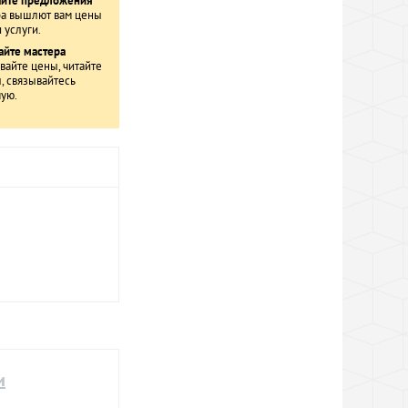
айте предложения
а вышлют вам цены
 услуги.
йте мастера
вайте цены, читайте
, связывайтесь
ую.
и