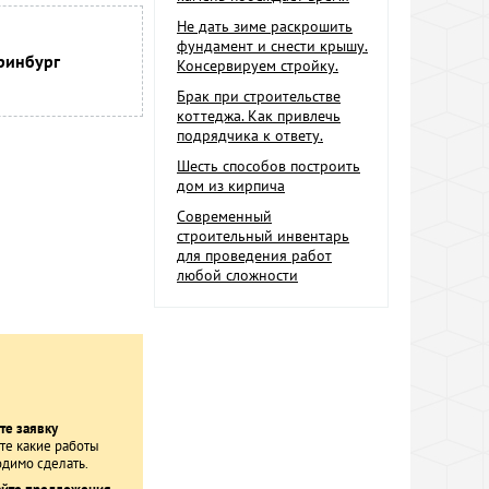
Не дать зиме раскрошить
фундамент и снести крышу.
ринбург
Консервируем стройку.
Брак при строительстве
коттеджа. Как привлечь
подрядчика к ответу.
Шесть способов построить
дом из кирпича
Современный
строительный инвентарь
для проведения работ
любой сложности
те заявку
е какие работы
димо сделать.