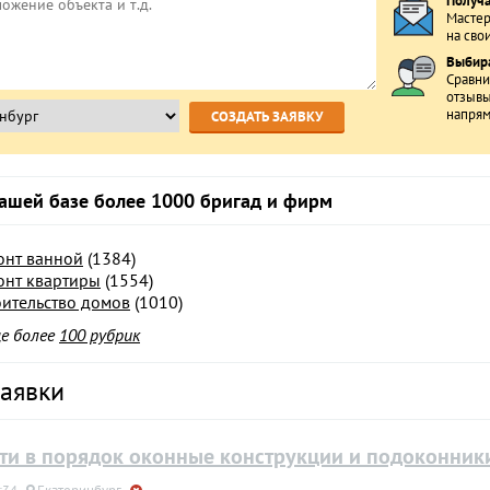
Получ
Мастер
на свои
Выбира
Сравни
отзывы
напрям
ашей базе более 1000 бригад и фирм
онт ванной
(1384)
онт квартиры
(1554)
оительство домов
(1010)
ще более
100 рубрик
аявки
ти в порядок оконные конструкции и подоконник