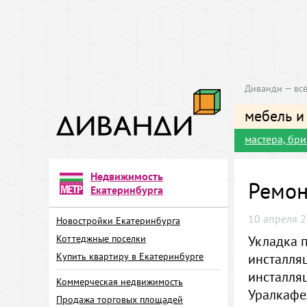
Диванди — всё
мебель и
мастера, бр
Недвижимость
Ремон
Екатеринбурга
10 апреля 2
Новостройки Екатеринбурга
Коттеджные поселки
Укладка п
Купить квартиру в Екатеринбурге
инсталляц
инсталля
Коммерческая недвижимость
Уралкафе
Продажа торговых площадей