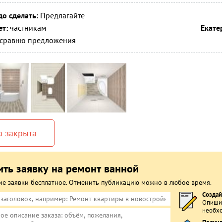
до сделать:
Предлагайте
т:
частникам
Екате
сравню предложения
а закрыта
ть заявку на ремонт ванной
е заявки бесплатное. Отменить публикацию можно в любое время.
Создай
Опишит
необхо