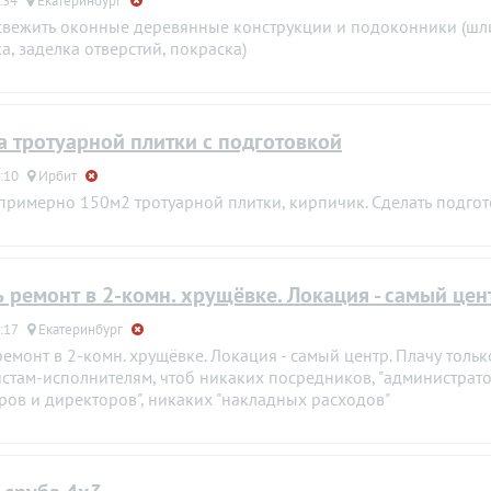
:34
Екатеринбург
вежить оконные деревянные конструкции и подоконники (шл
а, заделка отверстий, покраска)
а тротуарной плитки с подготовкой
:10
Ирбит
примерно 150м2 тротуарной плитки, кирпичик. Сделать подгот
ь ремонт в 2-комн. хрущёвке. Локация - самый цен
:17
Екатеринбург
ремонт в 2-комн. хрущёвке. Локация - самый центр. Плачу тольк
стам-исполнителям, чтоб никаких посредников, "администрато
ов и директоров", никаких "накладных расходов"