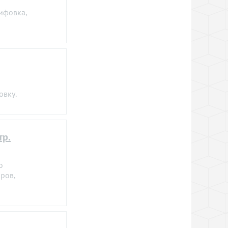
ифовка,
овку.
тр.
о
ров,