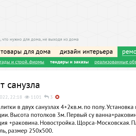
, что нужно для дома, не выходя из дома
 товары для дома
дизайн интерьера
ремо
игады и строй. фирмы
тендеры и заказы
реализованные об
т санузла
022, 22:18
1101
3
литки в двух санузлах 4+2кв.м. по полу. Установка
ии. Высота потолков 3м. Первый су ванна+раковин
ция +раковина. Новостройка. Щорса-Московская. П
ль, размер 250х500.