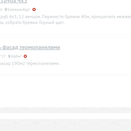
 сруба 4х3
16
Екатеринбург
сруб 4х3, 12 венцов. Перенести бревна 40м, прикрепить межв
ль, собрать бревна. Горный щит.
 фасад термопанелями
7:27
Ирбит
фасад 190м2 термопанелями.