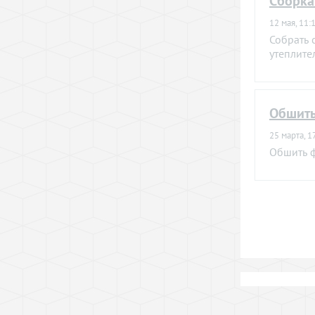
Сборка
12 мая, 11:
Собрать 
утеплите
Обшить
25 марта, 1
Обшить 