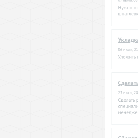
07 июля, 08
Нужно ос
шпатлёвк
Укладк
06 июля, 01
Уложить 
Сделат
23 июня, 20
Сделать 
специали
менеджер