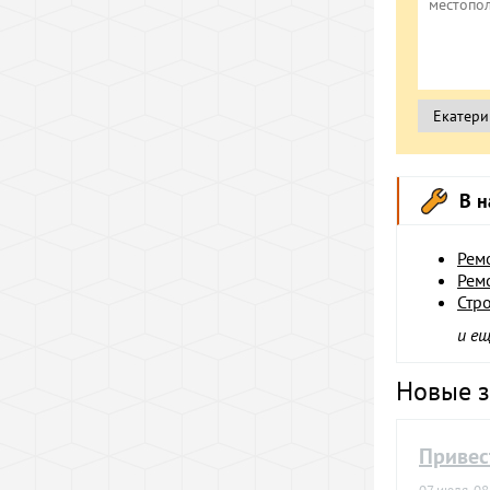
В н
Рем
Рем
Стр
и е
Новые з
Привес