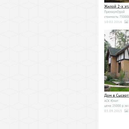
Жилой 2-х эт
ПремиумСтрой
стоимость: 750000
10.02.2016
Дом в Сысерт
АСК Юнит
цена: 25000 р. за 
03.09.2015