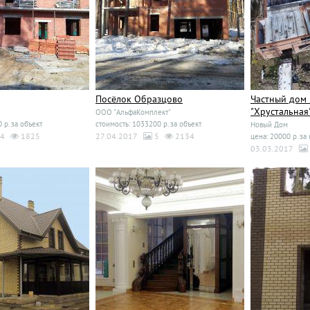
Посёлок Образцово
Частный дом 
"Хрустальная
ООО "АльфаКомплект"
 р. за объект
стоимость: 1033200 р. за объект
Новый Дом
4
1825
27.04.2017
5
2134
цена: 20000 р. за 
03.03.2017