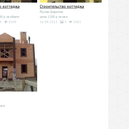
о коттеджа
Строительство коттеджа
Руслан Шарипов
0 р. за объект
цена: 1200 р. за кв.м.
5
3209
16.09.2015
5
2882
кв.м.