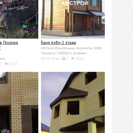
в Поселке
Баня 6х8м 2 этажа
"
АМстрой (Строительные технологии 2008)
стоимость: 1500000 р. за объект
06.12.2016
1
2818
кв.м.
3
2137