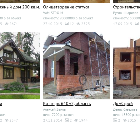
ажный дом 200 кв.м.
Олицетворение статуса
Строительств
VAM-STROIM
Руслан Шарипов
0 р. за объект
стоимость: 90000000 р. за объект
стоимость: 300000
5
2671
27.10.2015
12
2523
17.09.2015
и
Коттедж 640м2, область
ДомСтрой
Алексей Зыков
Денис Савельев
кв.м.
цена: 7200 р. за кв.м.
цена: 13500 р. за 
2
2547
27.11.2014
2
1944
2
2015