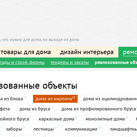
, что нужно для дома, не выходя из дома
 товары для дома
дизайн интерьера
ремо
игады и строй. фирмы
тендеры и заказы
реализованные об
зованные объекты
а из блока
дома из кирпича
дома из оцилиндрованн
107
18
афета
дома из бруса
дома из профилированного бруса
2
75
войного бруса
каркасные дома
монолитные дома
3
68
12
заборы
лестницы
коммуникации
ландшафтны
53
60
189