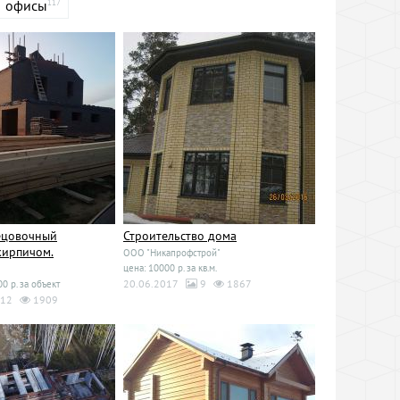
офисы
117
ецовочный
Строительство дома
кирпичом.
ООО "Никапрофстрой"
цена: 10000 р. за кв.м.
20.06.2017
9
1867
0 р. за объект
12
1909