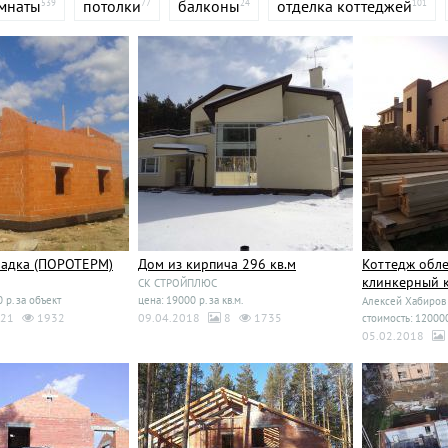
мнаты
потолки
балконы
отделка коттеджей
539
77
24
101
ладка (ПОРОТЕРМ)
Дом из кирпича 296 кв.м
Коттедж обл
клинкерный 
СК СТРОЙПЛЮС
 р. за объект
цена: 19000 р. за кв.м.
Алексей Хабиров
21
1932
09.04.2018
8
1735
стоимость: 120000
05.02.2018