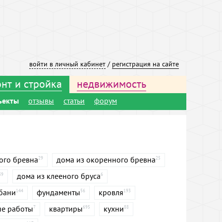
войти в личный кабинет
/
регистрация на сайте
нт и стройка
недвижимость
ъекты
отзывы
статьи
форум
ого бревна
дома из окоренного бревна
29
25
дома из клееного бруса
39
6
бани
фундаменты
кровля
144
56
193
е работы
квартиры
кухни
7
695
88