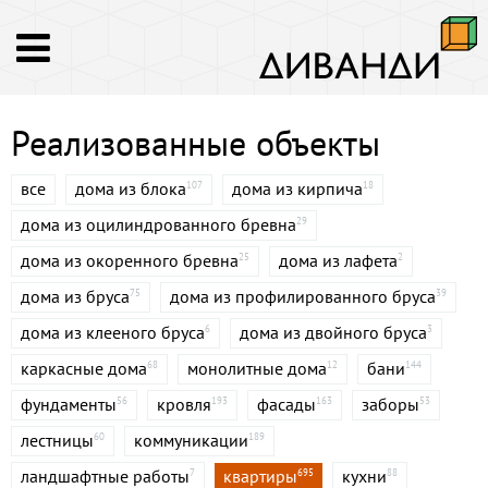
Реализованные объекты
все
дома из блока
дома из кирпича
107
18
дома из оцилиндрованного бревна
29
дома из окоренного бревна
дома из лафета
25
2
дома из бруса
дома из профилированного бруса
75
39
дома из клееного бруса
дома из двойного бруса
6
3
каркасные дома
монолитные дома
бани
68
12
144
фундаменты
кровля
фасады
заборы
56
193
163
53
лестницы
коммуникации
60
189
ландшафтные работы
квартиры
кухни
7
695
88