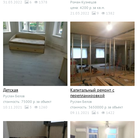
31.03.2022
6
1378
Роман Кузнецов
цена: 4200 р. за кв.м.
21.03.2022
9
1382
Детская
Капитальный ремонт с
перепланировкой
Руслан Белов
стоимость: 75000 р. за объект
Руслан Белов
10.11.2021
3
1260
стоимость: 3650000 р. за объект
09.11.2021
6
1422