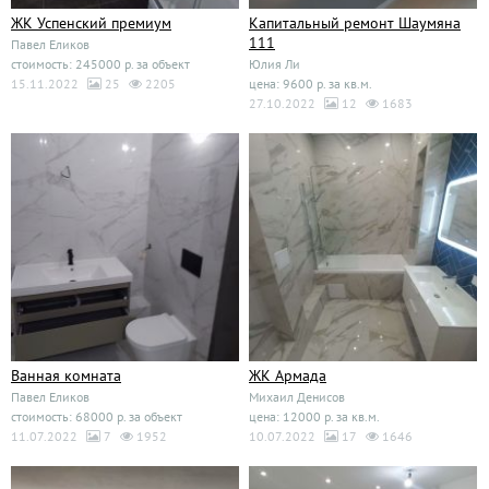
ЖК Успенский премиум
Капитальный ремонт Шаумяна
111
Павел Еликов
стоимость: 245000 р. за объект
Юлия Ли
15.11.2022
25
2205
цена: 9600 р. за кв.м.
27.10.2022
12
1683
Ванная комната
ЖК Армада
Павел Еликов
Михаил Денисов
стоимость: 68000 р. за объект
цена: 12000 р. за кв.м.
11.07.2022
7
1952
10.07.2022
17
1646