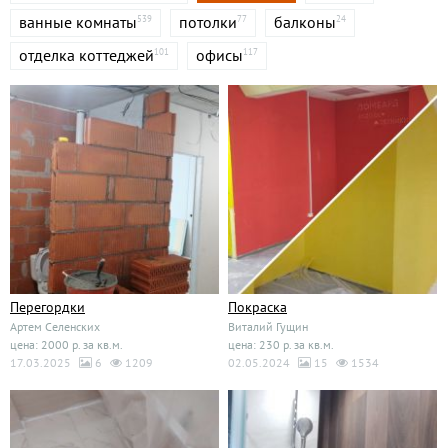
ванные комнаты
потолки
балконы
539
77
24
отделка коттеджей
офисы
101
117
Перегордки
Покраска
Артем Селенских
Виталий Гущин
цена: 2000 р. за кв.м.
цена: 230 р. за кв.м.
17.03.2025
6
1209
02.05.2024
15
1534