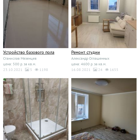
Устройство базового пола
Ремонт студии
Станислав Мезенцев
Александр Оглашенных
цена: 500 р. за кв.м.
цена: 4600 р. за кв.м.
23.10.2021
5
1198
16.08.2021
24
1655