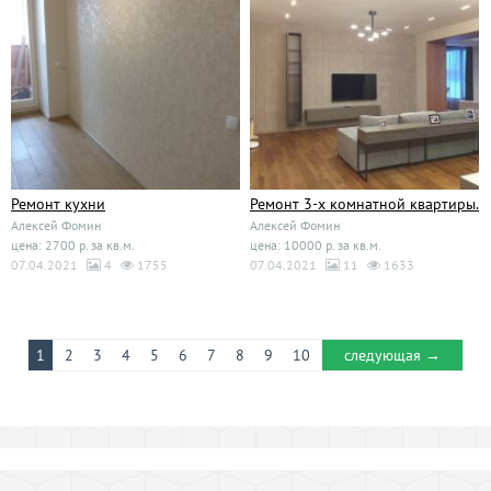
Ремонт кухни
Ремонт 3-х комнатной квартиры.
Алексей Фомин
Алексей Фомин
цена: 2700 р. за кв.м.
цена: 10000 р. за кв.м.
07.04.2021
4
1755
07.04.2021
11
1633
1
2
3
4
5
6
7
8
9
10
следующая →