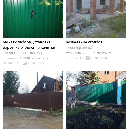
Монтаж забора, установка
Возведение столбов
ворот, изготовление калитки
Владимир Яровой
Кровля196 (ООО "Гарион")
стоимость: 21000 р. за объект
стоимость: 15000 р. за объект
29.08.2017
2
1534
05.09.2017
8
1705