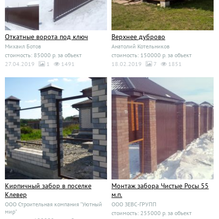
Откатные ворота под ключ
Верхнее дуброво
Михаил Ботов
Анатолий Котельников
стоимость: 85000 р. за объект
стоимость: 150000 р. за объект
27.04.2019
1
1491
18.02.2019
7
1851
Кирпичный забор в поселке
Монтаж забора Чистые Росы 55
Клевер
м.п.
ООО Строительная компания "Уютный
ООО ЗЕВС-ГРУПП
мир"
стоимость: 255000 р. за объект