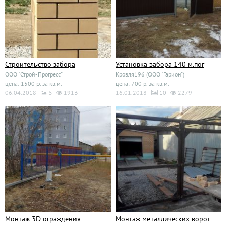
Строительство забора
Установка забора 140 м.пог
ООО "Строй-Прогресс"
Кровля196 (ООО "Гарион")
цена: 1500 р. за кв.м.
цена: 700 р. за кв.м.
06.04.2018
5
1913
16.01.2018
10
2279
Монтаж 3D ограждения
Монтаж металлических ворот