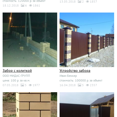
стоимость: 120000 р. за объект
13.05.2018
2
1857
18.12.2018
6
1861
Забор с колиткой
Устройство забора
ООО МИДАС-ГРУПП
Иван Беккер
цена: 100 р. за кв.м.
стоимость: 100000 р. за объект
07.05.2018
5
1977
16.04.2018
5
2357