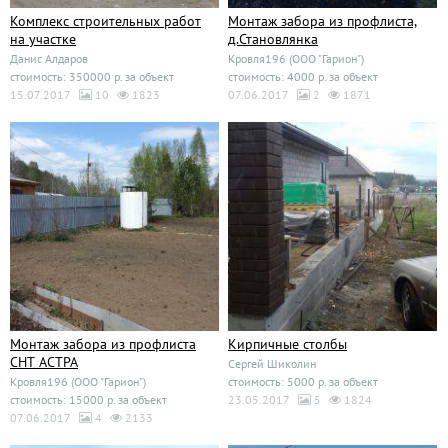
Комплекс строительных работ
Монтаж забора из профлиста,
на участке
д.Становлянка
Данис Алдаров
Кровля196 (ООО "Гарион")
стоимость: 350000 р. за объект
стоимость: 4000 р. за объект
15.07.2017
10
1823
07.06.2017
2
1871
Монтаж забора из профлиста
Кирпичные столбы
СНТ АСТРА
Сергей Шиколин
Кровля196 (ООО "Гарион")
стоимость: 5000 р. за объект
стоимость: 15000 р. за объект
23.05.2017
5
1824
07.06.2017
4
2133