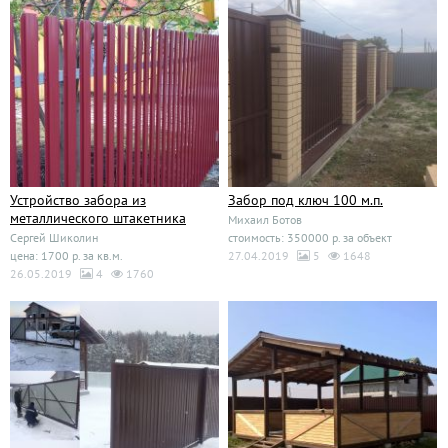
Устройство забора из
Забор под ключ 100 м.п.
металлического штакетника
Михаил Ботов
Сергей Шиколин
стоимость: 350000 р. за объект
цена: 1700 р. за кв.м.
27.04.2019
5
1648
26.05.2019
4
1760