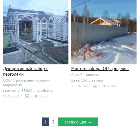
Декоротивный забор с
Монтаж забора ОЦ профлист
перголами
Сергей Шиколин
ООО "Строительная компания
цена: 150 р. за кв.м.
Мироновых"
15.04.2017
5
1985
стоимость: 35000 р. за объект
07.05.2017
3
1580
1
2
следующая →