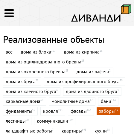
Реализованные объекты
все
дома из блока
дома из кирпича
107
18
дома из оцилиндрованного бревна
29
дома из окоренного бревна
дома из лафета
25
2
дома из бруса
дома из профилированного бруса
75
39
дома из клееного бруса
дома из двойного бруса
6
3
каркасные дома
монолитные дома
бани
68
12
144
фундаменты
кровля
фасады
заборы
56
193
163
53
лестницы
коммуникации
60
189
ландшафтные работы
квартиры
кухни
7
695
88