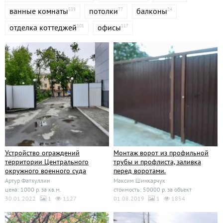
ванные комнаты
потолки
балконы
539
77
24
отделка коттеджей
офисы
101
117
Устройство ограждений
Монтаж ворот из профильной
территории Центрального
трубы и профлиста, заливка
окружного военного суда
перед воротами.
Артур Фатхуллин
Максим Шинкарчук
цена: 1000 р. за кв.м.
стоимость: 50000 р. за объект
30.01.2022
1
1127
01.08.2019
1
1854