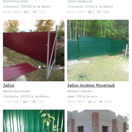
Константин Боев
Артем Шафиков
стоимость: 100000 р. за объект
стоимость: 15000 р. за объект
10.01.2018
1
2173
14.11.2017
3
1949
Забор
Забор посёлок Монетный
Армен Арзуманян
Евгений Лежнин
стоимость: 80000 р. за объект
цена: 500 р. за кв.м.
27.10.2017
9
1567
26.10.2017
10
2190