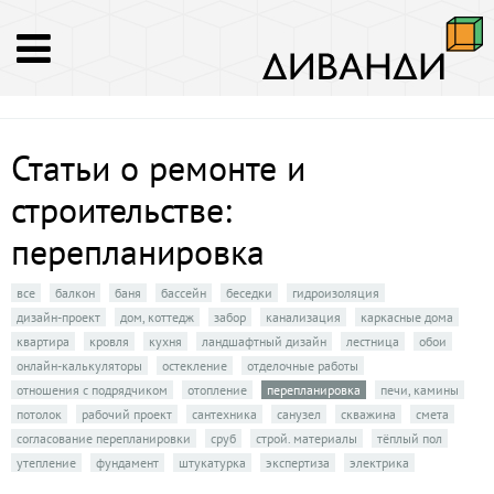
Статьи о ремонте и
строительстве:
перепланировка
все
балкон
баня
бассейн
беседки
гидроизоляция
дизайн-проект
дом, коттедж
забор
канализация
каркасные дома
квартира
кровля
кухня
ландшафтный дизайн
лестница
обои
онлайн-калькуляторы
остекление
отделочные работы
отношения с подрядчиком
отопление
перепланировка
печи, камины
потолок
рабочий проект
сантехника
санузел
скважина
смета
согласование перепланировки
сруб
строй. материалы
тёплый пол
утепление
фундамент
штукатурка
экспертиза
электрика