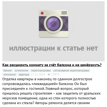
Как расширить комнату за счёт балкона и не замёрзнуть?
балкон
остекление
перепланировка
согласование перепланировки
17.11.2014
17875
утепление
квартира
Отделка квартиры в наконец-то сданном долгострое
сопровождалась «ликвидацией» балкона. Он был
присоединён к гостиной. Главный вопрос, который
пришлось решать строителям – как защитить от уральских
морозов помещение, одна из стен которого полностью
сделана из стекла? Авторы ремонта делятся своими