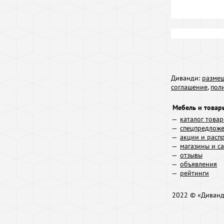
Диванди:
размещ
соглашение
,
пол
Мебель и товар
каталог това
спецпредлож
акции и расп
магазины и с
отзывы
объявления
рейтинги
2022 © «Диван