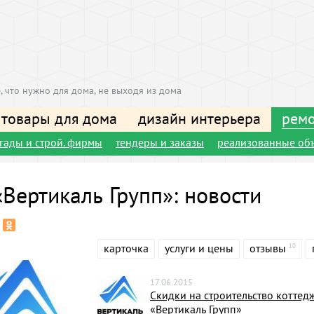
, что нужно для дома, не выходя из дома
 товары для дома
дизайн интерьера
ремо
игады и строй. фирмы
тендеры и заказы
реализованные об
Вертикаль Групп»: новости
карточка
услуги и цены
отзывы
10
17.06.2015
Скидки на строительство коттед
«Вертикаль Групп»