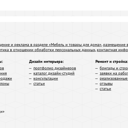
ение и реклама в разделе «Мебель и товары для дома»
,
размещение в
итика в отношении обработки персональных данных
,
контактная инф
ы:
Дизайн интерьера:
Ремонт и стройка
ров
портфолио дизайнеров
бригады и стро
ения
каталог дизайн-студий
заявки на рабо
родажи
консультации
реализованные
алоны
статьи
отзывы
статьи
ди»