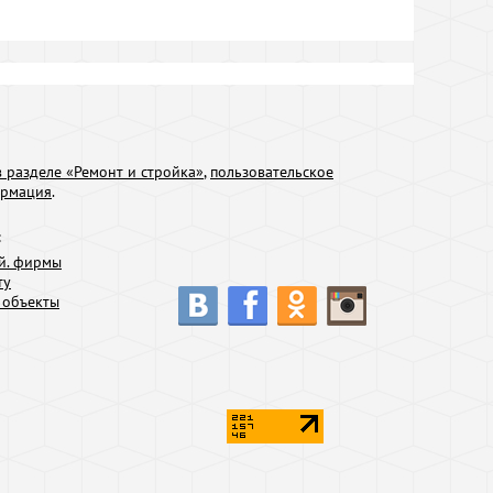
 разделе «Ремонт и стройка»
,
пользовательское
ормация
.
:
й. фирмы
ту
 объекты