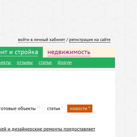
войти в личный кабинет
/
регистрация на сайте
нт и стройка
недвижимость
ъекты
отзывы
статьи
форум
готовые объекты
статьи
новости
13
9
4
жей и дизайнерские ремонты предоставляет