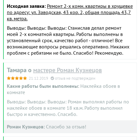
Исходная заявка:
Ремонт 2-х комн. квартиры в хрущевке
по адресу: ул. Заводская, 43 кор. 2, общая площадь 43,7
кв. метра.
Выводы: Выводы: Выводы: Станислав делал ремонт
моей 2-х комнатной квартиры. Работы выполнены в
установленный срок, качество работ - отличное! Все
возникающие вопросы решались оперативно. Никаких
проблем с ребятами не было. Спасибо! Рекомендую.
Тамара о
мастере Роман Кузнецов
21.12.2019
отзыв не подтвержден
Какие работы были выполнены:
Наклейка обоев в
комнате
Выводы: Выводы: Выводы: Роман выполнял работы по
наклейке обоев в комнате 18 кв.м. Работу выполнил
быстро и качественно. Спасибо.
Роман Кузнецов:
Спасибо за отзыв!