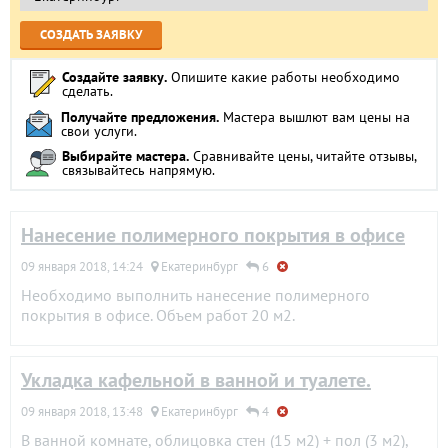
Создайте заявку
Опишите какие работы необходимо
сделать.
Получайте предложения
Мастера вышлют вам цены на
свои услуги.
Выбирайте мастера
Сравнивайте цены, читайте отзывы,
связывайтесь напрямую.
Нанесение полимерного покрытия в офисе
09 января 2018, 14:24
Екатеринбург
6
Необходимо выполнить нанесение полимерного
покрытия в офисе. Объем работ 20 м2.
Укладка кафельной в ванной и туалете.
09 января 2018, 13:48
Екатеринбург
4
В ванной комнате, облицовка стен (15 м2) + пол (3 м2),