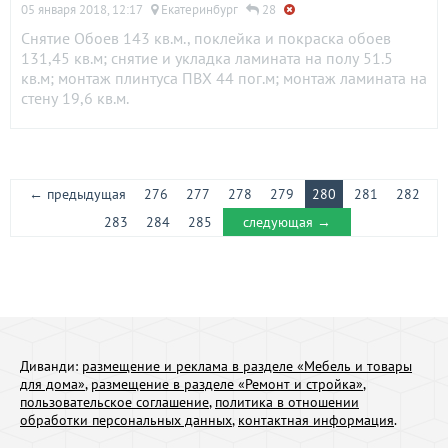
05 января 2018, 12:17
Екатеринбург
28
Снятие Обоев 143 кв.м., поклейка и покраска обоев
131,45 кв.м; снятие и укладка ламината на полу 51.5
кв.м; монтаж плинтуса ПВХ 44 пог.м; монтаж ламината на
стену 19,6 кв.м.
← предыдущая
276
277
278
279
280
281
282
283
284
285
следующая →
Диванди:
размещение и реклама в разделе «Мебель и товары
для дома»
,
размещение в разделе «Ремонт и стройка»
,
пользовательское соглашение
,
политика в отношении
обработки персональных данных
,
контактная информация
.