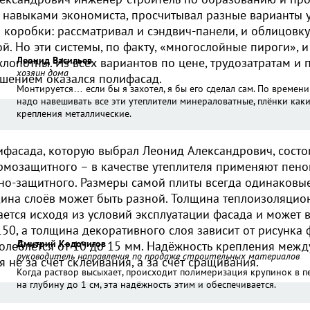
с навыками экономиста, просчитывал разные варианты 
 коробки: рассматривал и сэндвич-панели, и облицовк
й. Но эти системы, по факту, «многослойные пироги», 
Леонид Васильев
лопотны. Из всех вариантов по цене, трудозатратам и 
хозяин дома
шением оказался полифасад.
Монтируется… если бы я захотел, я бы его сделал сам. По времени
надо навешивать все эти утеплители минераловатные, плёнки какие
крепления металлические.
ифасада, которую выбрал Леонид Александрович, состои
ермозащитного – в качестве утеплителя применяют пено
но-защитного. Размеры самой плиты всегда одинаковые
щина слоёв может быть разной. Толщина теплоизоляцио
ается исходя из условий эксплуатации фасада и может 
50, а толщина декоративного слоя зависит от рисунка 
Дмитрий Кодочигов
олеблется от 10 до 15 мм. Надёжность крепления межд
руководитель направления по продаже строительных материалов
я не за счёт склеивания, а за счёт сращивания.
Когда раствор высыхает, происходит полимеризация крупинок в пе
на глубину до 1 см, эта надёжность этим и обеспечивается.