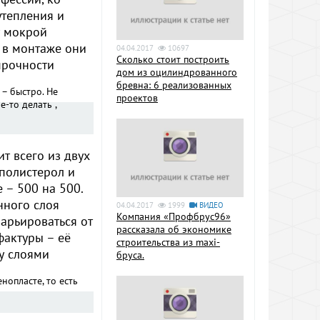
утепления и
у мокрой
и в монтаже они
04.04.2017
10697
Сколько стоит построить
прочности
дом из оцилиндрованного
бревна: 6 реализованных
 – быстро. Не
проектов
-то делать ,
т всего из двух
полистерол и
 – 500 на 500.
нного слоя
04.04.2017
1999
ВИДЕО
Компания «Профбрус96»
варьироваться от
рассказала об экономике
фактуры – её
строительства из maxi-
у слоями
бруса.
нопласте, то есть