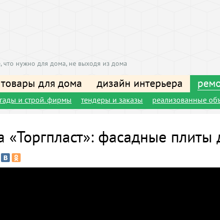
, что нужно для дома, не выходя из дома
 товары для дома
дизайн интерьера
ремо
игады и строй. фирмы
тендеры и заказы
реализованные об
 «Торгпласт»: фасадные плиты д