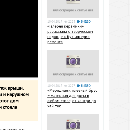
10.04.2017
2223
ВИДЕО
«Галерея керамики»
рассказала о творческом
подходе к бухгалтерии
ремонта
10.04.2017
2227
ВИДЕО
нтаж крыши,
«Меридиан»: клееный брус
ии и наружном
– материал для дома в
этот дом
любом стиле, от кантри до
хай-тек
м стояла
фессии, ко