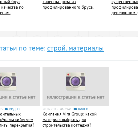
нный брус
качества дома из
существенны
 качества по
профилированного бруса.
профилирова
енам.
деревянном 
татьи по теме:
строй. материалы
05
ВИДЕО
20.07.2015
3941
ВИДЕО
роительных
Компания Vira Group: какой
«Уральский»: чем
материал выбрать для
литы перекрытия?
строительства коттеджа?