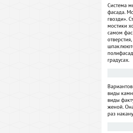
Система м
фасада. М
гвозди». 
мостики х
самом фас
отверстия
шпаклюютс
полифасад
градусах.
Вариантов
виды камн
виды факт
женой. Он
раз накану