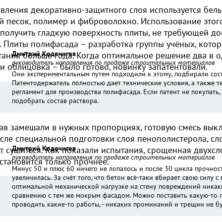
овления декоративно-защитного слоя используется белы
 песок, полимер и фиброволокно. Использование этого
 получить гладкую поверхность плиты, не требующей д
. Плиты полифасада – разработка группы учёных, кото
Дмитрий Кодочигов
тания больше года. Когда оптимальное решение два в 
руководитель направления по продаже строительных материалов
и облицовка – было готово, новинку запатентовали.
Они экспериментальным путем подходили к этому, подбирали сост
Патентодержатель полностью дает технические условия, а также т
регламент для производства полифасада. Если патент не покупать,
подобрать состав раствора.
тав замешали в нужных пропорциях, готовую смесь вык
сле специальной подготовки слоя пенополистерола, сл
Дмитрий Кодочигов
т сушиться. Как показали испытания, срощенная двухсл
руководитель направления по продаже строительных материалов
становится только прочнее.
Минус 50 и плюс 60 ничего не лопалось и после 30 цикла прочнос
увеличилась. За счёт того, что бетон всё-таки вбирает свою силу с
оптимальной механической нагрузке на стену повреждений никаки
сравнению с тем же мокрым фасадом. Можно поставить какую-то л
проводить какие-то работы, - никаких проминаний и трещин не бу