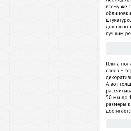
всему же 
облицовки
штукатурко
довольно х
лучшим ре
Плита пол
слоёв – т
декоратив
А вот тол
рассчитыв
50 мм до 1
размеры к
достигаетс