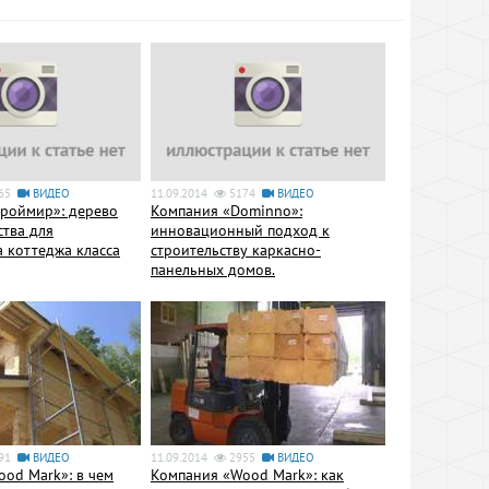
65
ВИДЕО
11.09.2014
5174
ВИДЕО
троймир»: дерево
Компания «Dominno»:
ства для
инновационный подход к
а коттеджа класса
строительству каркасно-
панельных домов.
91
ВИДЕО
11.09.2014
2955
ВИДЕО
od Mark»: в чем
Компания «Wood Mark»: как