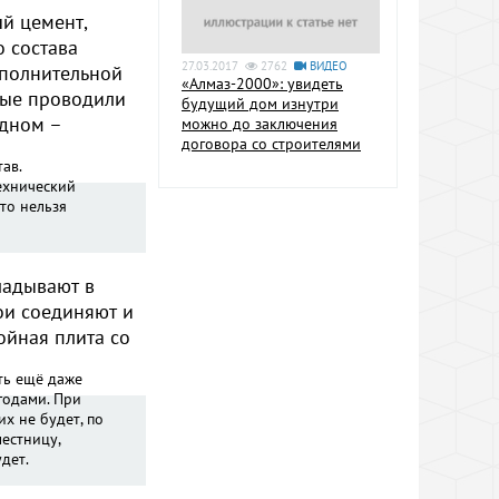
й цемент,
 состава
27.03.2017
2762
ВИДЕО
ополнительной
«Алмаз-2000»: увидеть
рые проводили
будущий дом изнутри
одном –
можно до заключения
договора со строителями
ав.
ехнический
 то нельзя
ладывают в
ои соединяют и
ойная плита со
ть ещё даже
 годами. При
х не будет, по
естницу,
дет.