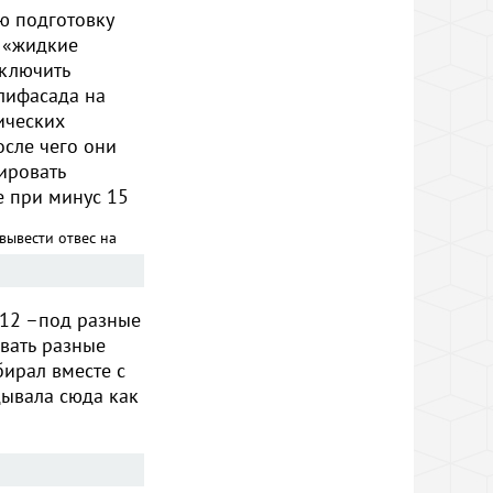
ю подготовку
 «жидкие
сключить
олифасада на
ических
осле чего они
ировать
е при минус 15
вывести отвес на
 12 –под разные
вать разные
ирал вместе с
дывала сюда как