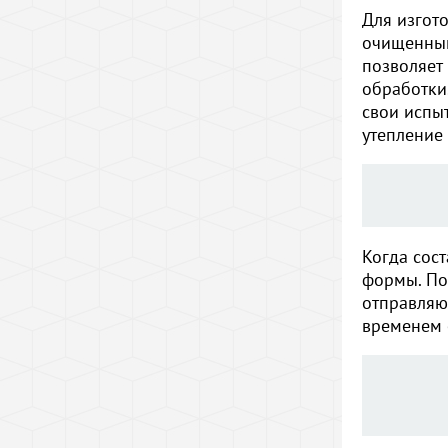
Для изгот
очищенный
позволяет
обработки
свои испы
утепление 
Когда сос
формы. По
отправляю
временем 