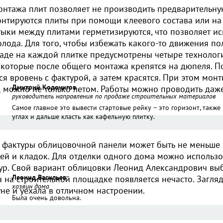
онтажа плит позволяет не производить предварительну
онтируются плиты при помощи клеевого состава или на
Стыки между плитами герметизируются, что позволяет и
олода. Для того, чтобы избежать какого-то движения п
аде на каждой плитке предусмотрены четыре технолог
, которые после общего монтажа крепятся на дюпеля. П
я вровень с фактурой, а затем красятся. При этом монт
Дмитрий Кодочигов
 можно не только летом. Работы можно проводить даж
руководитель направления по продаже строительных материалов
Самое главное это вывести стартовые рейку – это горизонт, также 
углах и дальше класть как кафельную плитку.
 фактуры облицовочной панели может быть не меньше
ей и кладок. Для отделки одного дома можно использо
ур. Свой вариант облицовки Леонид Александрович выб
Леонид Васильев
а на строительной площадке появляется нечасто. Загля
хозяин дома
не и уехала в отличном настроении.
Была очень довольна.