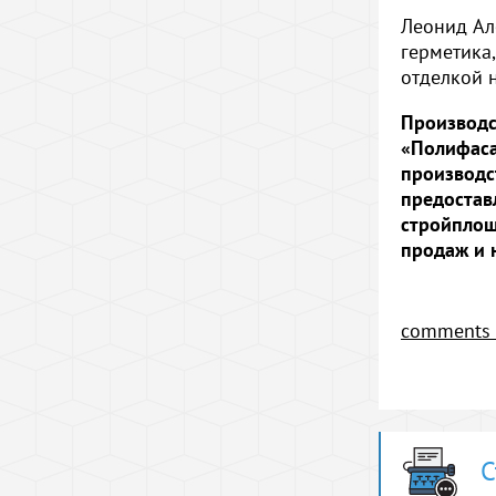
Леонид Ал
герметика,
отделкой н
Производс
«Полифаса
производс
предостав
стройплощ
продаж и 
comments 
С