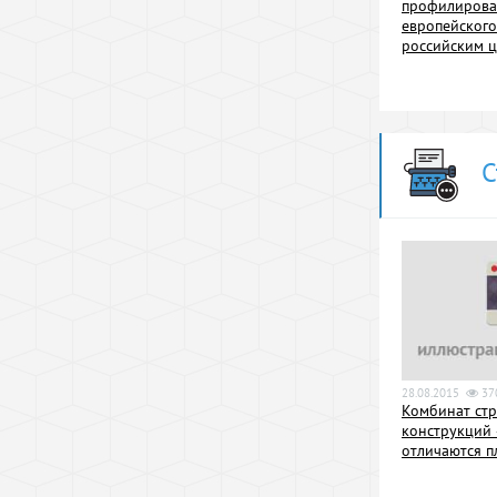
профилирова
европейского
российским ц
С
28.08.2015
37
Комбинат ст
конструкций 
отличаются п