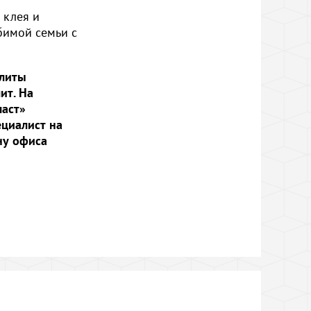
 клея и
бимой семьи с
плиты
ит. На
ласт»
циалист на
ну офиса