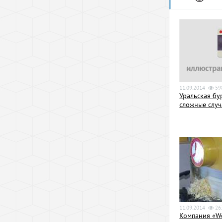
11.09.2014
59
Уральская бу
сложные случ
11.09.2014
26
Компания «W