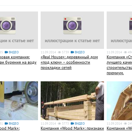
85
ВИДЕО
11.09.2014
5739
ВИДЕО
11.09.2014
49
ровая компания:
«Real House»: деревянный дом
Компания «С
аи бурения на воду
«под ключ» – особенности
лучшего каче
прокладки сетей
строительств
премиум.
31
ВИДЕО
11.09.2014
3773
ВИДЕО
11.09.2014
24
ood Mark»:
Компания «Wood Mark»: признаки
Компания «Wo