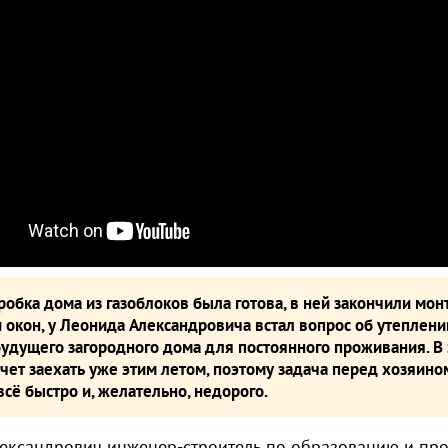
робка дома из газоблоков была готова, в ней закончили мо
 окон, у Леонида Александровича встал вопрос об утеплен
удущего загородного дома для постоянного проживания. В 
чет заехать уже этим летом, поэтому задача перед хозяино
всё быстро и, желательно, недорого.
ександрович инженер-строитель по образованию и про