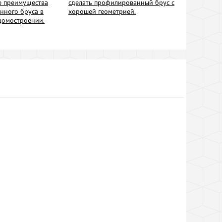
е преимущества
сделать профилированный брус с
нного бруса в
хорошей геометрией.
домостроении.